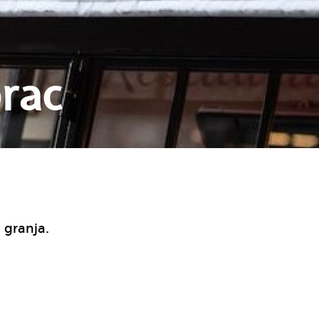
rac
 granja.